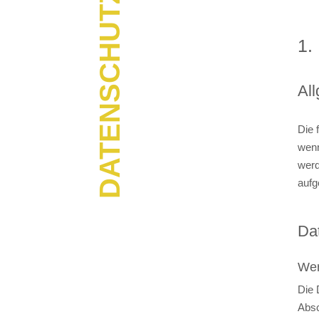
DATENSCHUTZ
1.
Al
Die 
wenn
werd
aufg
Da
Wer
Die 
Absc