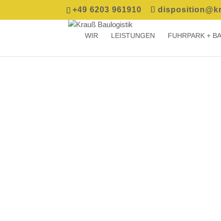
+49 6203 961910
disposition@kr
WIR
LEISTUNGEN
FUHRPARK + B