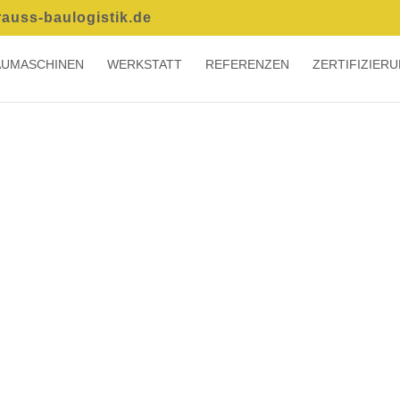
auss-baulogistik.de
AUMASCHINEN
WERKSTATT
REFERENZEN
ZERTIFIZIER