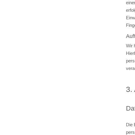
eine
erfo
Einw
Fing
Auf
Wir 
Hier
pers
vera
3.
Da
Die 
pers