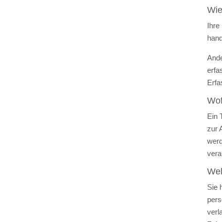
Wie
Ihre
hand
Ande
erfa
Erfa
Wof
Ein 
zur 
werd
vera
Wel
Sie 
pers
verl