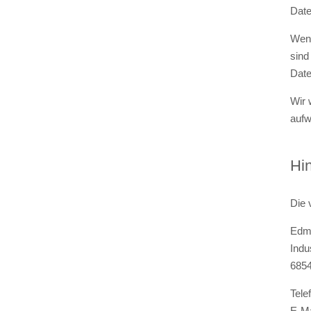
Date
Wenn
sind
Date
Wir 
aufw
Hin
Die 
Edm
Indu
685
Tele
E-Ma