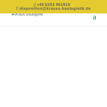
+49 6203 961910
disposition@krauss-baulogistik.de